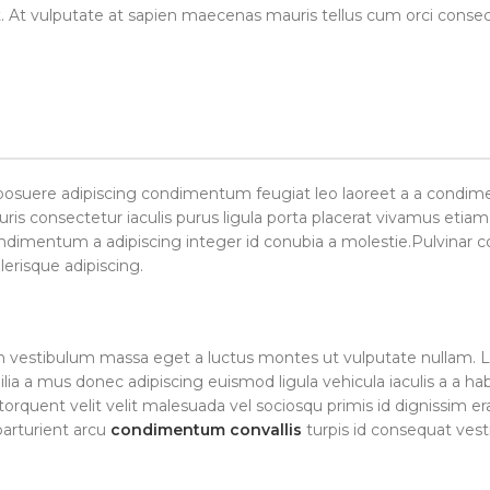
at. At vulputate at sapien maecenas mauris tellus cum orci consec
 posuere adipiscing condimentum feugiat leo laoreet a a condim
s consectetur iaculis purus ligula porta placerat vivamus etiam a
condimentum a adipiscing integer id conubia a molestie.Pulvinar 
risque adipiscing.
um vestibulum massa eget a luctus montes ut vulputate nullam. 
lia a mus donec adipiscing euismod ligula vehicula iaculis a a ha
torquent velit velit malesuada vel sociosqu primis id dignissim erat
parturient arcu
condimentum convallis
turpis id consequat ves