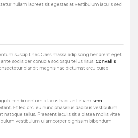
tetur nullam laoreet sit egestas at vestibulum iaculis sed
entum suscipit nec.Class massa adipiscing hendrerit eget
nte sociis per conubia sociosqu tellus risus.
Convallis
consectetur blandit magnis hac dictumst arcu curae
Ligula condimentum a lacus habitant etiam
sem
bitant. Et leo orci eu nunc phasellus dapibus vestibulum
 natoque tellus. Praesent iaculis sit a platea mollis vitae
tibulum vestibulum ullamcorper dignissim bibendum