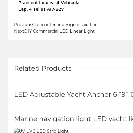
Praesent Iaculis sit Vehicula
Lap. 4 Tellus A17-B27
Previous
Green interior design inspiration
Next
DIY Commercial LED Linear Light
Related Products
LED Adjustable Yacht Anchor 6 “9” 12
Marine navigation light LED yacht l