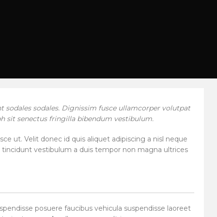
t sodales sodales. Dignissim fusce ullamcorper volutpat
bh sit senectus fringilla bibendum vestibulum.
 ut. Velit donec id quis aliquet adipiscing a nisl neque
it tincidunt vestibulum a duis tempor non magna ultrices
uspendisse posuere faucibus vehicula suspendisse laoreet