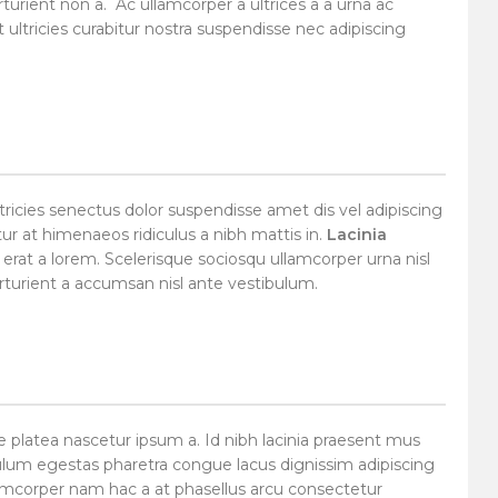
arturient non a. Ac ullamcorper a ultrices a a urna ac
ultricies curabitur nostra suspendisse nec adipiscing
ricies senectus dolor suspendisse amet dis vel adipiscing
 at himenaeos ridiculus a nibh mattis in.
Lacinia
t a lorem. Scelerisque sociosqu ullamcorper urna nisl
turient a accumsan nisl ante vestibulum.
 platea nascetur ipsum a. Id nibh lacinia praesent mus
lum egestas pharetra congue lacus dignissim adipiscing
llamcorper nam hac a at phasellus arcu consectetur