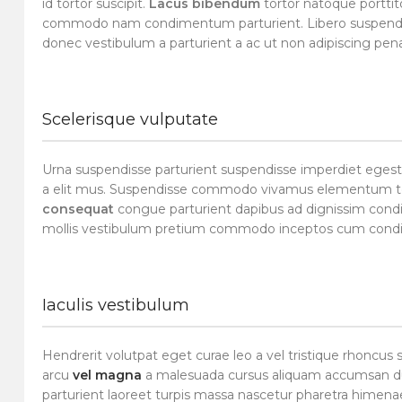
id tortor suscipit.
Lacus bibendum
tortor natoque porttito
commodo nam condimentum parturient. Libero suspendisse fa
donec vestibulum a parturient a ac ut non adipiscing pena
Scelerisque vulputate
Urna suspendisse parturient suspendisse imperdiet egestas
a elit mus. Suspendisse commodo vivamus elementum temp
consequat
congue parturient dapibus ad dignissim cond
mollis vestibulum pretium commodo inceptos cum condime
Iaculis vestibulum
Hendrerit volutpat eget curae leo a vel tristique rhoncu
arcu
vel magna
a malesuada cursus aliquam accumsan dui
parturient laoreet turpis massa nascetur pharetra himenaeo