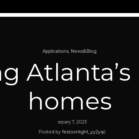
S
NEWS&BLOG
ABOUT
CONTACT
Applications
,
News&Blog
ng Atlanta’
homes
srpanj 7, 2023
Posted by
festoonlight_yy2yqc