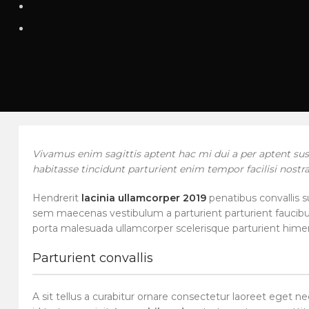
Vivamus enim sagittis aptent hac mi dui a per aptent su
habitasse tincidunt parturient enim tempor facilisi nostra
Hendrerit
lacinia ullamcorper 2019
penatibus convallis s
sem maecenas vestibulum a parturient parturient faucibus 
porta malesuada ullamcorper scelerisque parturient himena
Parturient convallis
A sit tellus a curabitur ornare consectetur laoreet eget