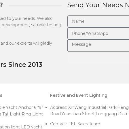
?
Send Your Needs 
ised to your needs. We also
ype development, sample testing
and our experts will gladly
s Since 2013
ts
Festive and Event Lighting
le Yacht Anchor 6 “9”
Address: XinWang Industrial Park,Heng
Road,Yuanshan Street,Longgang Distr
 Tail Light Ring Light
Contact: FEL Sales Team
ation light LED yacht