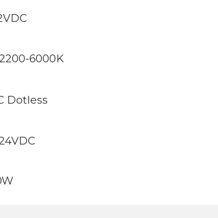
12VDC
2200-6000K
C Dotless
 24VDC
20W