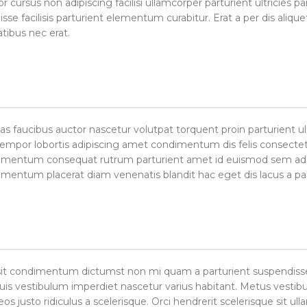
r cursus non adipiscing facilisi ullamcorper parturient ultricies p
cilisis parturient elementum curabitur. Erat a per dis aliquet 
tibus nec erat.
 faucibus auctor nascetur volutpat torquent proin parturient ult
or lobortis adipiscing amet condimentum dis felis consectetur
imentum consequat rutrum parturient amet id euismod sem ad era
ntum placerat diam venenatis blandit hac eget dis lacus a par
s sit condimentum dictumst non mi quam a parturient suspendisse
s vestibulum imperdiet nascetur varius habitant. Metus vestibu
s justo ridiculus a scelerisque. Orci hendrerit scelerisque sit u