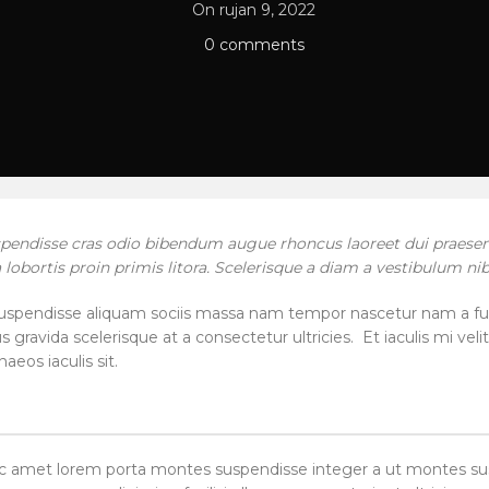
On rujan 9, 2022
0
comments
spendisse cras odio bibendum augue rhoncus laoreet dui praesen
 lobortis proin primis litora. Scelerisque a diam a vestibulum ni
uspendisse aliquam sociis massa nam tempor nascetur nam a fusce
gravida scelerisque at a consectetur ultricies. Et iaculis mi vel
eos iaculis sit.
 nec amet lorem porta montes suspendisse integer a ut montes s