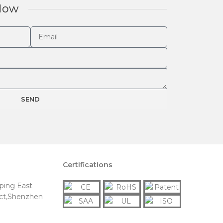
Now
SEND
Certifications
ping East
ict,Shenzhen