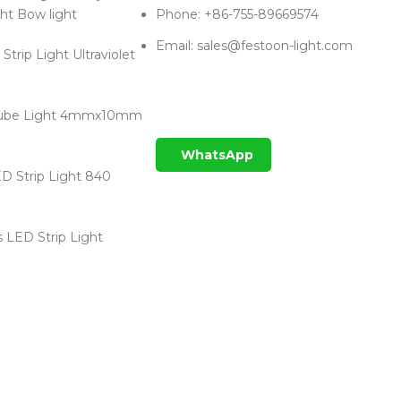
ght Bow light
Phone: +86-755-89669574
Email:
sales@festoon-light.com
trip Light Ultraviolet
ube Light 4mmx10mm
WhatsApp
 Strip Light 840
 LED Strip Light