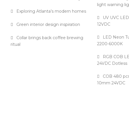
light warning li
Exploring Atlanta’s modern homes
UV UVC LED S
12VDC
Green interior design inspiration
LED Neon T
Collar brings back coffee brewing
2200-6000K
ritual
RGB COB LED
24VDC Dotless
COB 480 pcs
10mm 24VDC